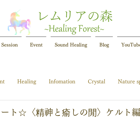
Session
Event
Sound Healing
Blog
YouTub
nt
Healing
Infomation
Crystal
Nature s
ポート☆〈精神と瘉しの閒〉ケルト