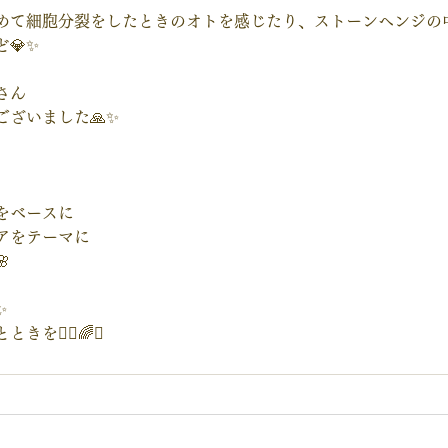
めて細胞分裂をしたときのオトを感じたり、ストーンヘンジの中
💎✨
さん
ざいました🙏✨
をベースに
アをテーマに

✨
を🧚‍♀️🌈✨