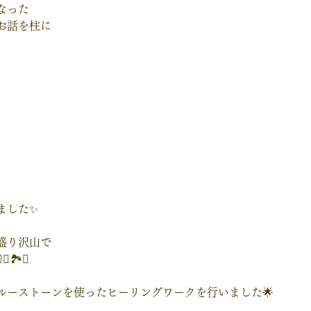
なった
お話を柱に
ました✨
盛り沢山で
🏞️✨
ルーストーンを使ったヒーリングワークを行いました🌟