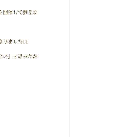
を開催して参りま
した🧚‍♀️
たい」と思ったか