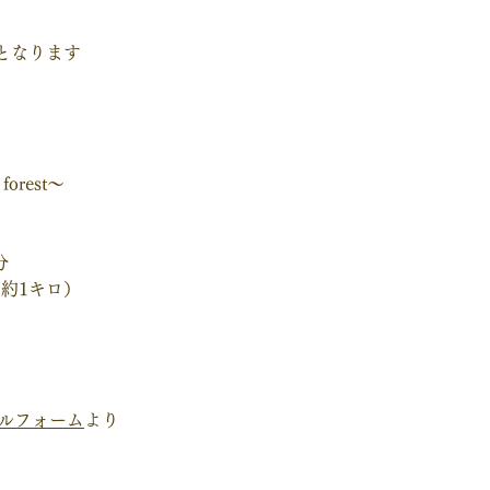
となります
orest～
分
（約1キロ）
ールフォーム
より