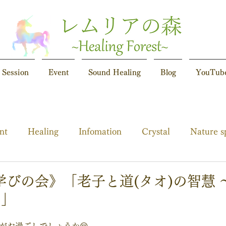
Session
Event
Sound Healing
Blog
YouTub
nt
Healing
Infomation
Crystal
Nature s
催 学びの会》「老子と道(タオ)の智慧
〜」