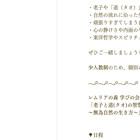
・老子や「道（タオ）
・自然の流れに沿った
・頑張りすぎてしまう
・心の静けさや内面の
・東洋哲学やスピリチ
ぜひご一緒しましょう
少人数制
のため、個別
𓂃𓈒𓏸𓂃𓈒𓏸𓂃𓈒𓏸𓂃𓈒𓏸𓂃𓈒𓏸
レムリアの森 学びの会
「老子と道(タオ)の智
〜無為自然の生き方〜
🌳
日程