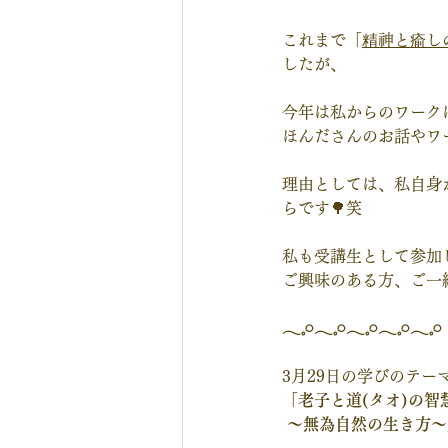
これまで「
精神と瘉し
したが、
今年は私からのワーク
ほんださんのお話やワー
理由としては、私自身
らです🌳笑
私も受講生として参加
ご興味のある方、ご一
𓂃𓈒𓏸𓂃𓈒𓏸𓂃𓈒𓏸𓂃𓈒𓏸𓂃𓈒𓏸
3月29日の学びのテー
「老子と道(タオ)の智
 〜無為自然の生き方