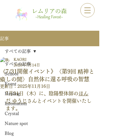
記事
すべての記事
KAORI
すべての記事
2025年7月14日
《7/31開催イベント》〈第9回 精神と
School
瘉しの閒〉自然体に還る呼吸の智慧
Event
更新日：
2025年11月16日
7月31日（木）に、陰陽整体師の
ほん
Healing
だ ゆうじ
さんとイベントを開催いたし
Infomation
ます。
Crystal
Nature spot
Blog