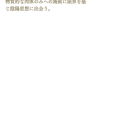
物質的な肉体のみへの施術に限界を感
じ陰陽思想に出会う。
陰（ココロ）と陽（カラダ）両面か
ら、本来の自分を取り戻す施術を提
供。
整體師しての活動のほかに、人体の面
白さを伝えるべく、講座やラジオ配信
等の活動中。  
●KAORI／セラピスト
自身や家族の体調不良をきっかけにヒ
ーリングワークや自然療法を学び始め
る。
「自分らしく自然体で」をコンセプト
に、セッション、講座、イベントなど
開催。
Event