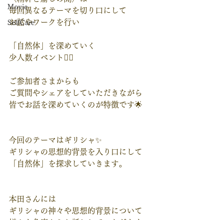
Movie
毎回異なるテーマを切り口にして
お話やワークを行い
SelfCare
「自然体」を深めていく
少人数イベント🧚‍♀️
ご参加者さまからも
ご質問やシェアをしていただきながら
皆でお話を深めていくのが特徴です🌟
今回のテーマはギリシャ✨
ギリシャの思想的背景を入り口にして
「自然体」を探求していきます。
本田さんには
ギリシャの神々や思想的背景について