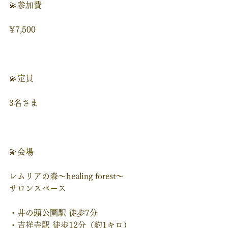
💫参加費
¥7,500
💫定員
3名さま
💫会場
レムリアの森～healing forest～
サロンスペース
・井の頭公園駅 徒歩7分 
・吉祥寺駅 徒歩12分（約1キロ）