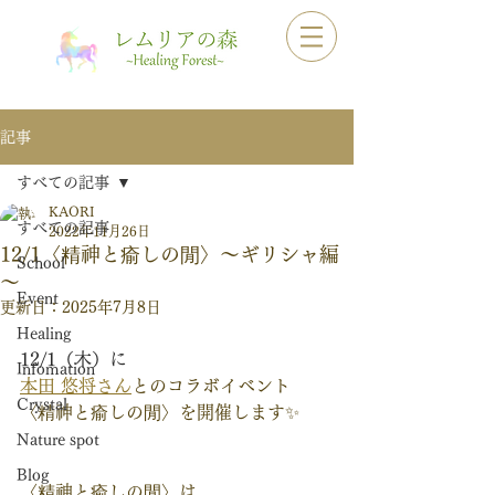
記事
すべての記事
KAORI
すべての記事
2022年11月26日
12/1〈精神と瘉しの閒〉～ギリシャ編
School
～
Event
更新日：
2025年7月8日
Healing
12/1（木）に
Infomation
本田 悠将さん
とのコラボイベント
Crystal
〈精神と瘉しの閒〉を開催します✨
Nature spot
Blog
〈精神と瘉しの閒〉は