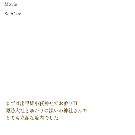
Movie
SelfCare
まずは
出早雄小萩神社
でお参り⛩️
諏訪大社とゆかりの深いの神社さんで
とても立派な境内でした。