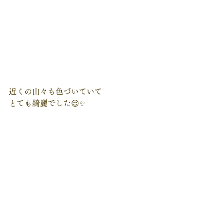
近くの山々も色づいていて
とても綺麗でした😌✨
豊かな自然界のエネルギーが
届きましたら幸いです🍁🍎✨