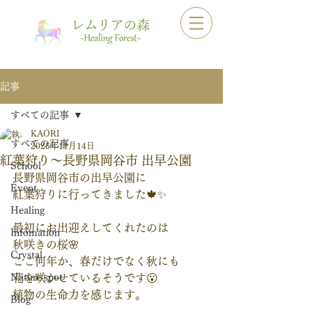
記事
すべての記事
KAORI
すべての記事
2025年11月14日
紅葉狩り〜長野県岡谷市 出早公園
School
長野県岡谷市の出早公園に
Event
紅葉狩りに行ってきました🍁✨
Healing
最初にお出迎えしてくれたのは
Infomation
秋咲きの桜🌸
Crystal
ここ何年か、春だけでなく秋にも
Nature spot
花を咲かせているそうです😮
植物の生命力を感じます。
Blog