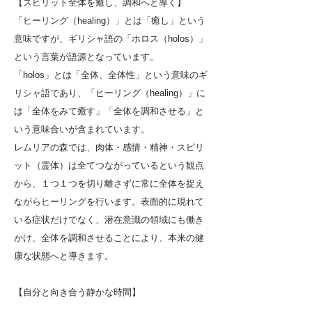
【スピリット全体を癒し、調和へと導く】
「ヒーリング（healing）」とは「癒し」という
意味ですが、ギリシャ語の「ホロス（holos）」
という言葉が語源となっています。
「holos」とは「全体、全体性」という意味のギ
リシャ語であり、「ヒーリング（healing）」に
は「全体をみて癒す」「全体を調和させる」と
いう意味合いが含まれています。
レムリアの森では、肉体・感情・精神・スピリ
ット（霊体）は全てつながっているという観点
から、１つ１つを切り離さずに常に全体を捉え
ながらヒーリングを行います。表面的に現れて
いる症状だけでなく、潜在意識の領域にも働き
かけ、全体を調和させることにより、本来の健
康な状態へと導きます。
​【自分と向き合う静かな時間】